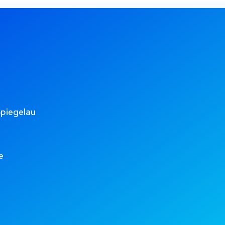
Spiegelau
e